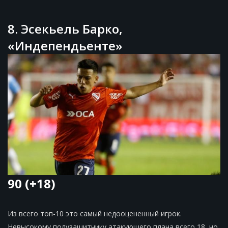
8. Эсекьель Барко,
«Индепендьенте»
90 (+18)
Из всего топ-10 это самый недооцененный игрок.
Невысокому полузащитнику атакующего плана всего 18, но