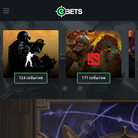
124 события
171 событие