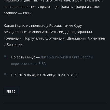
Фирмино отдает пас, не смотря на мяч, игрок-пенальтист,
вратарь-пенальтист, прыгающие фанаты, фаера и самое
главное — РФПЛ.
Konami купили лицензию у России, также будут
официальные чемпионаты Бельгии, Дании, Франции,
Голландии, Португалии, Шотландии, Швейцарии, Аргентины
и Бразилии.
Но есть минус —
Лига чемпионов и Лига Европы
перекочевала в FIFA
.
PES 2019 выходит 30 августа 2018 года.
PES 19