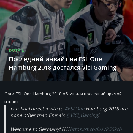
DOTA 2
Последний инвайт на ESL One
Hamburg 2018 достался Vici Gaming
Орги ESL One Hamburg 2018 объявили последний прямой
инвайт.
Our final direct invite to
#ESLOne
Hamburg 2018 are
none other than China's
@ViCi_Gaming
!
Welcome to Germany! ????
https://t.co/8xiVP55kch