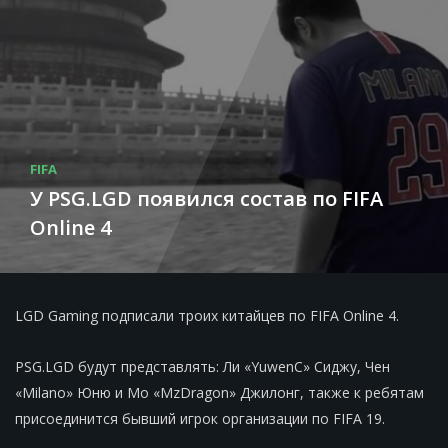
FIFA
У PSG.LGD появился состав по FIFA
Online 4
LGD Gaming подписали троих китайцев по FIFA Online 4.
PSG.LGD будут представлять: Ли «YuwenС» Сиджу, Чен
«Milano» Юню и Мо «MzDragon» Джилонг, также к ребятам
присоединится бывший игрок организации по FIFA 19.