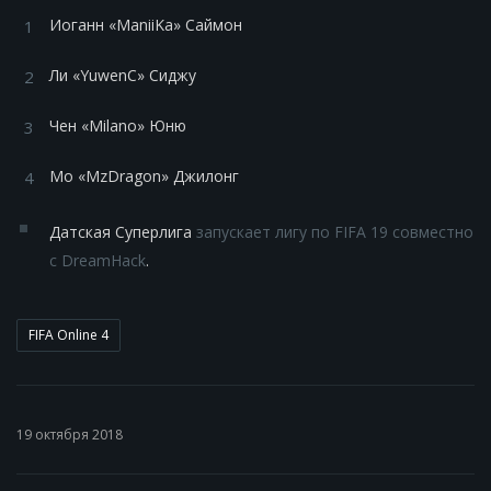
Иоганн «ManiiKa» Саймон
Ли «YuwenС» Сиджу
Чен «Milano» Юню
Мо «MzDragon» Джилонг
Датская Суперлига
запускает лигу по FIFA 19 совместно
с DreamHack
.
FIFA Online 4
19 октября 2018