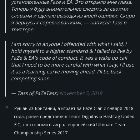
установленные Faze и EA. Это открыло мне глаза.
Теперь я буду внимательнее следить за своими
словами и сделаю выводы из моей ошибки. Скоро
я вернусь к соревнованиям», — написал Tass в
твиттере.
I am sorry to anyone I offended with what I said, I
hold myself to a higher standard & I failed to live by
FaZe & EA's code of conduct. It was a wake up call
that I need to be more careful with what I say, I'll use
it as a learning curve moving ahead, I'll be back
competing soon.
— Tass (@FaZeTass)
November 5, 2018
Рушан из Британии, а играет за Faze Clan с января 2018
года, ранее представлял Team Dignitas и Hashtag United
F.C, с которыми выиграл европейский Ultimate Team
Championship Series 2017.