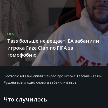
FIFA
Tass больше не вещает. EA забанили
игрока Faze Clan по FIFA за
гомофобию
Electronic Arts выцепили с видео про игрока Тассала «Tass»
Рушана всего одно слово и забанили в игре.
Что случилось