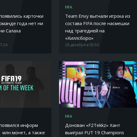
FIFA
 появились карточки
Team Envy выгнали игрока из
оманде года нет ни
состава FIFA после насмешки
ни Салаха
над трагедией на
«Хиллсборо»
17:24
28 декабря в 05:50
FIFA
 появился информ
Донован «F2Tekkz» Хант
1 млн монет, а также
выиграл FUT 19 Champions