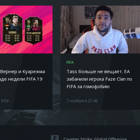
FIFA
 Вернер и Куарежма
Tass больше не вещает. EA
нде недели FIFA 19
забанили игрока Faze Clan по
FIFA за гомофобию
19:59
7 ноября в 21:48
Counter Strike: Global Offensive