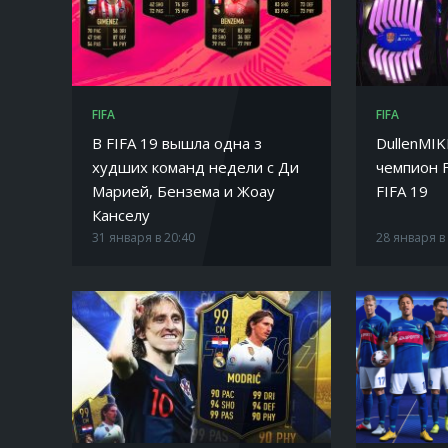
FIFA
FIFA
В FIFA 19 вышла одна з
DullenMI
худших команд недели с Ди
чемпион 
Марией, Бензема и Жоау
FIFA 19
Канселу
31 января в 20:40
28 января в