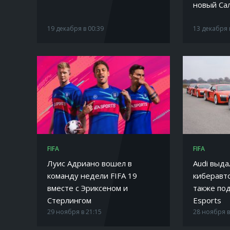
новый Сал
19 декабря в 00:39
13 декабря 
FIFA
FIFA
Луис Адриано вошел в
Audi выда
команду недели FIFA 19
киберавто
вместе с Эриксеном и
также под
Стерлингом
Esports
29 ноября в 21:15
28 ноября в