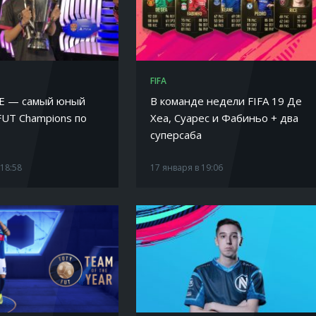
FIFA
KE — самый юный
В команде недели FIFA 19 Де
FUT Champions по
Хеа, Суарес и Фабиньо + два
суперсаба
 18:58
17 января в 19:06