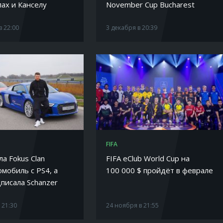
ах и Канселу
November Cup Bucharest
в 22:00
3 декабря в 20:39
FIFA
ла Fokus Clan
FIFA eClub World Cup на
мобиль с PS4, а
100 000 $ пройдёт в феврале
писала Schanzer
 21:30
24 ноября в 21:55