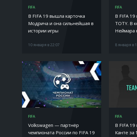
FIFA
FIFA
В FIFA 19 вышла карточка
В FIFA 19
Модрича и она сильнейшая в
TOTY. В к
истории игры
Неймара 
10 января в 22:07
8 января в 
FIFA
FIFA
Volkswagen — партнёр
В FIFA 19
чемпионата России по FIFA 19
Канте за 