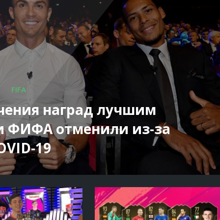
FIFA
чения наград лучшим
и ФИФА отменили из-за
OVID-19