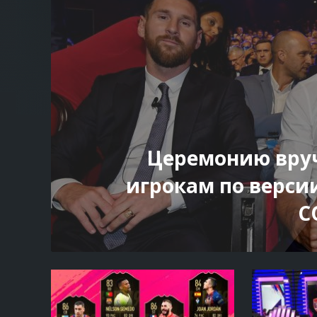
Церемонию вру
игрокам по верси
C