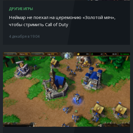
ДРУГИЕ ИГРЫ
Неймар не поехал на церемонию «Золотой мяч»,
чтобы стримить Call of Duty
4 декабря в 19:04