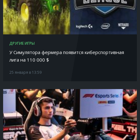
ДРУГИЕ ИГРЫ
У Симулятора фермера появится киберспортивная
лига на 110 000 $
25 января в 13:59