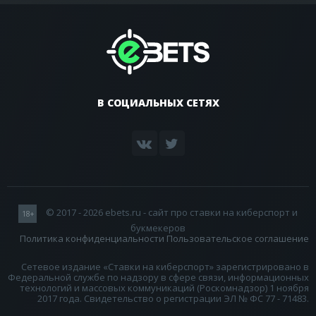
В СОЦИАЛЬНЫХ СЕТЯХ
© 2017 - 2026 ebets.ru - сайт про ставки на киберспорт и
18+
букмекеров
Политика конфиденциальности
Пользовательское соглашение
Сетевое издание «Ставки на киберспорт» зарегистрировано в
Федеральной службе по надзору в сфере связи, информационных
технологий и массовых коммуникаций (Роскомнадзор) 1 ноября
2017 года. Свидетельство о регистрации ЭЛ № ФС 77 - 71483.