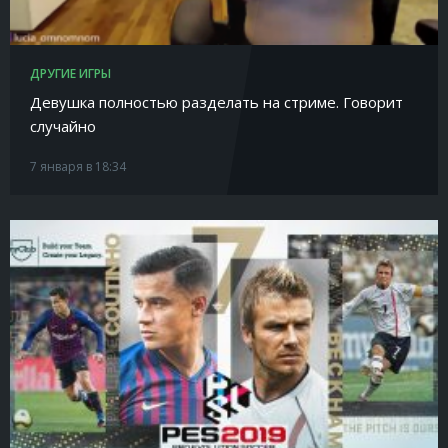
ДРУГИЕ ИГРЫ
Девушка полностью разделать на стриме. Говорит
случайно
7 января в 18:34