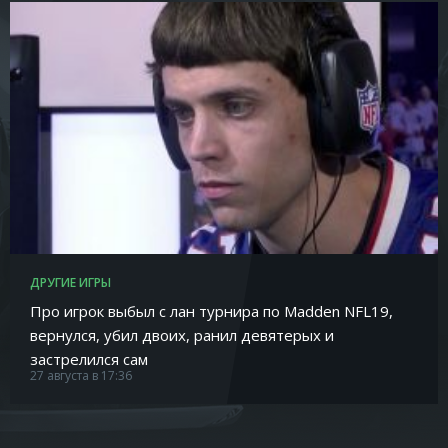
ДРУГИЕ ИГРЫ
Про игрок выбыл с лан турнира по Madden NFL19,
вернулся, убил двоих, ранил девятерых и
застрелился сам
27 августа в 17:36