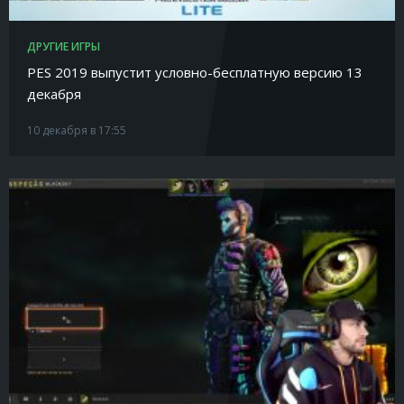
ДРУГИЕ ИГРЫ
PES 2019 выпустит условно-бесплатную версию 13
декабря
10 декабря в 17:55