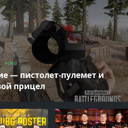
PUBG
ие — пистолет-пулемет и
вой прицел