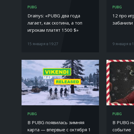
PUBG
PUBG
Drainys: «PUBG два года
12 про и
лагает, как скотина, а топ
забанили
игрокам платят 1500 $»
15 января в 19:27
9 января в 
PUBG
PUBG
В PUBG появилась зимняя
В PUBG н
карта — впервые с октября 1
событие