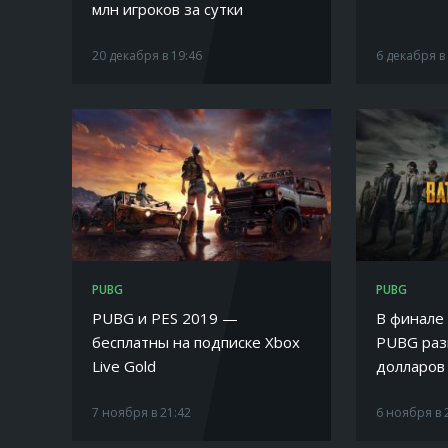
млн игроков за сутки
20 декабря в 19:46
6 декабря в
PUBG
PUBG
PUBG и PES 2019 —
В финале
бесплатны на подписке Xbox
PUBG раз
Live Gold
долларов
7 ноября в 21:42
6 ноября в 