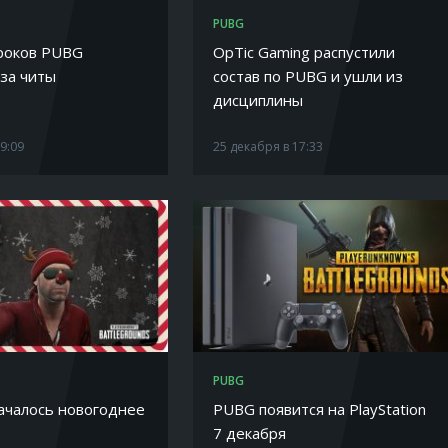
PUBG
гроков PUBG
OpTic Gaming распустили
 за читы
состав по PUBG и ушли из
дисциплины
19:09
25 декабря в 17:33
PUBG
ачалось новогоднее
PUBG появится на PlayStation
7 декабря