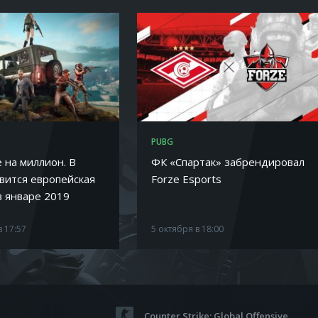
PUBG
 на миллион. В
ФК «Спартак» забрендировал
вится европейская
Forze Esports
в январе 2019
в 17:57
5 октября в 18:00
Counter Strike: Global Offensive