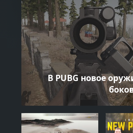
В PUBG новое оруж
боко