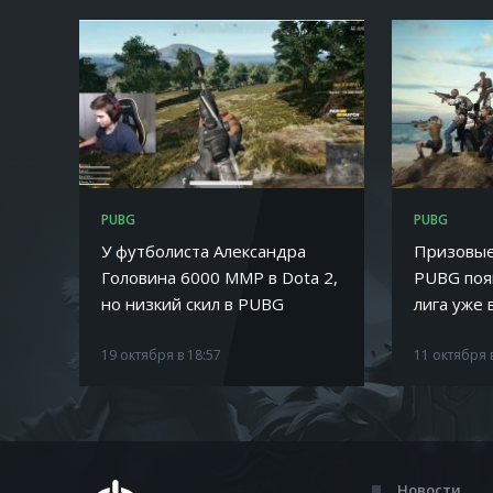
PUBG
PUBG
У футболиста Александра
Призовые
Головина 6000 ММР в Dota 2,
PUBG поя
но низкий скил в PUBG
лига уже 
19 октября в 18:57
11 октября 
Новости