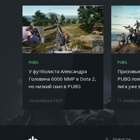
PUBG
PUBG
У футболиста Александра
Призовые
Головина 6000 ММР в Dota 2,
PUBG поя
но низкий скил в PUBG
лига уже 
19 октября в 18:57
11 октября 
Новости