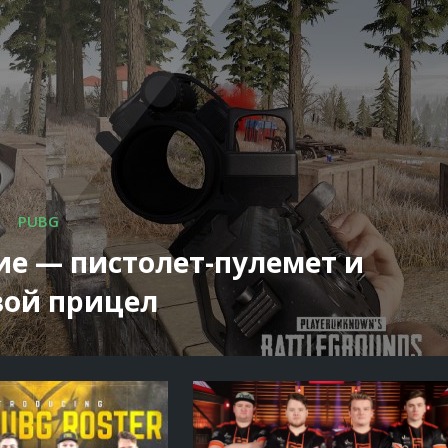
PUBG
ие — пистолет-пулемет и
вой прицел