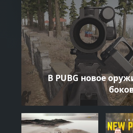
В PUBG новое оруж
боко