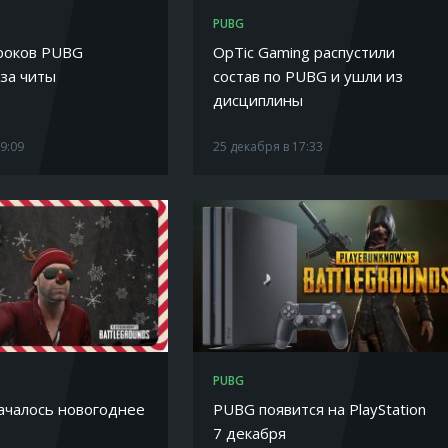
PUBG
гроков PUBG
OpTic Gaming распустили
 за читы
состав по PUBG и ушли из
дисциплины
19:09
25 декабря в 17:33
PUBG
ачалось новогоднее
PUBG появится на PlayStation
7 декабря