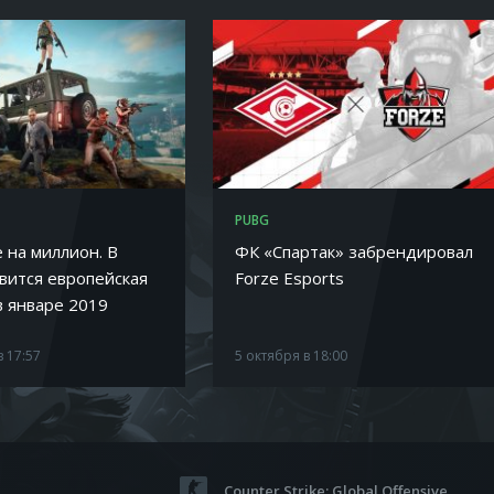
PUBG
 на миллион. В
ФК «Спартак» забрендировал
вится европейская
Forze Esports
в январе 2019
в 17:57
5 октября в 18:00
Counter Strike: Global Offensive