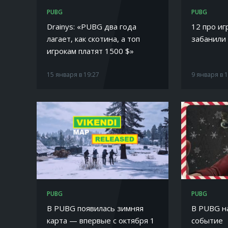
PUBG
PUBG
Drainys: «PUBG два года
12 про и
лагает, как скотина, а топ
забанили
игрокам платят 1500 $»
15 января в 19:27
9 января в 
PUBG
PUBG
В PUBG появилась зимняя
В PUBG н
карта — впервые с октября 1
событие