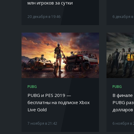
млн игроков за сутки
20 декабря в 19:46
6 декабря в
PUBG
PUBG
PUBG и PES 2019 —
В финале
бесплатны на подписке Xbox
PUBG раз
Live Gold
долларов
7 ноября в 21:42
6 ноября в 