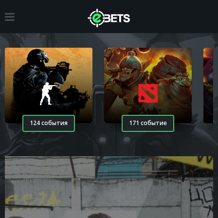
124 события
171 событие