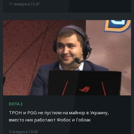
11 января в 15:47
DOTA 2
TРOH и PGG не пустили на майнор в Украину,
вместо них работают Фобоc и Гоблак
9 января в 19:06