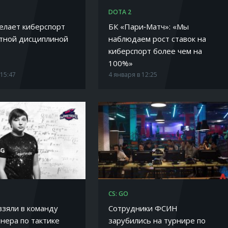
DOTA 2
делает киберспорт
БК «Пари‑Матч»: «Мы
тной дисциплиной
наблюдаем рост ставок на
киберспорт более чем на
100%»
 15:47
4 января в 12:25
CS: GO
 взяли в команду
Сотрудники ФСИН
нера по тактике
зарубились на турнире по