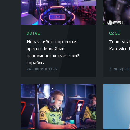
DOTA 2
CS: GO
Новая киберспортивная
Team Vita
арена в Малайзии
Katowice 
напоминает космический
корабль
24 января в 00:28
21 января в