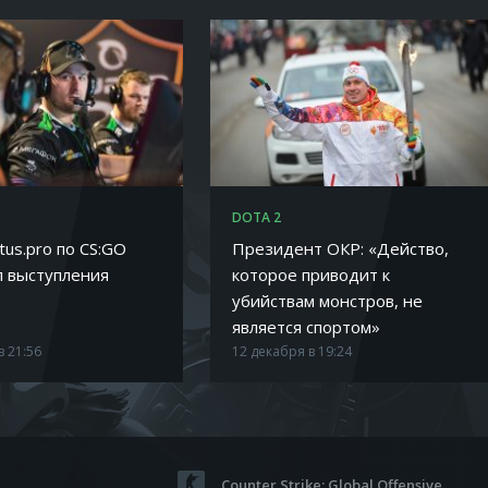
DOTA 2
rtus.pro по CS:GO
Президент ОКР: «Действо,
л выступления
которое приводит к
убийствам монстров, не
является спортом»
в 21:56
12 декабря в 19:24
Counter Strike: Global Offensive