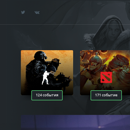
124 события
171 событие