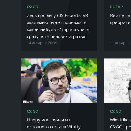
CS: GO
DOTA 2
Zeus про лигу CIS Esports: «В
Betcity с
академию будет приезжать
приорите
какой-нибудь s1mple и учить
сразу пять человек играть»
14 января в 20:39
11 января в
CS: GO
CS: GO
Happy исключили из
Winstrike
основного состава Vitality
CS:GO тре