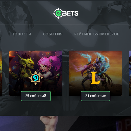
НОВОСТИ
СОБЫТИЯ
РЕЙТИНГ БУКМЕКЕРОВ
25 событий
21 событие