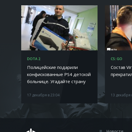
DOTA 2
CS: GO
Полицейские подарили
Состав Vi
конфискованные PS4 детской
прекрати
больнице. Угадайте страну
17 декабря в 23:04
13 декабря 
Новости